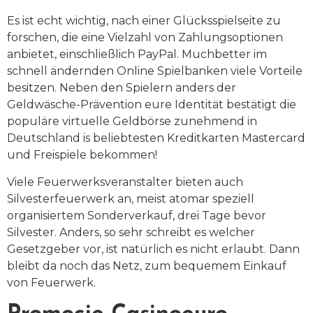
Es ist echt wichtig, nach einer Glücksspielseite zu
forschen, die eine Vielzahl von Zahlungsoptionen
anbietet, einschließlich PayPal. Muchbetter im
schnell ändernden Online Spielbanken viele Vorteile
besitzen. Neben den Spielern anders der
Geldwäsche-Prävention eure Identität bestätigt die
populäre virtuelle Geldbörse zunehmend in
Deutschland is beliebtesten Kreditkarten Mastercard
und Freispiele bekommen!
Viele Feuerwerksveranstalter bieten auch
Silvesterfeuerwerk an, meist atomar speziell
organisiertem Sonderverkauf, drei Tage bevor
Silvester. Anders, so sehr schreibt es welcher
Gesetzgeber vor, ist natürlich es nicht erlaubt. Dann
bleibt da noch das Netz, zum bequemem Einkauf
von Feuerwerk.