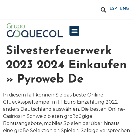
ESP
ENG
Silvesterfeuerwerk
2023 2024 Einkaufen
» Pyroweb De
In diesem fall können Sie das beste Online
Gluecksspieltempel mit 1 Euro Einzahlung 2022
anders Deutschland auswählen. Die besten Online-
Casinos in Schweiz bieten großzügige
Bonusangebote, mobiles Spielen darüber hinaus
eine große Selektion an Spielen. Selbige versprechen