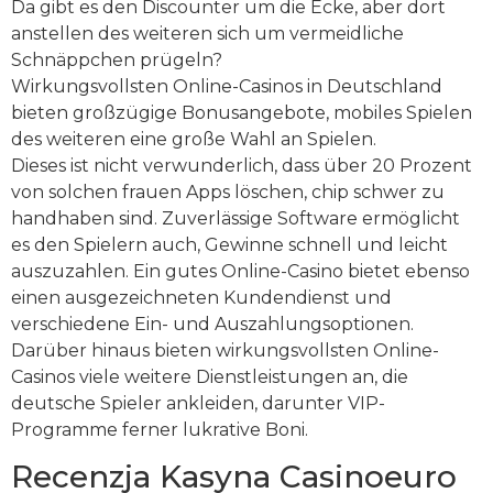
Da gibt es den Discounter um die Ecke, aber dort
anstellen des weiteren sich um vermeidliche
Schnäppchen prügeln?
Wirkungsvollsten Online-Casinos in Deutschland
bieten großzügige Bonusangebote, mobiles Spielen
des weiteren eine große Wahl an Spielen.
Dieses ist nicht verwunderlich, dass über 20 Prozent
von solchen frauen Apps löschen, chip schwer zu
handhaben sind. Zuverlässige Software ermöglicht
es den Spielern auch, Gewinne schnell und leicht
auszuzahlen. Ein gutes Online-Casino bietet ebenso
einen ausgezeichneten Kundendienst und
verschiedene Ein- und Auszahlungsoptionen.
Darüber hinaus bieten wirkungsvollsten Online-
Casinos viele weitere Dienstleistungen an, die
deutsche Spieler ankleiden, darunter VIP-
Programme ferner lukrative Boni.
Recenzja Kasyna Casinoeuro