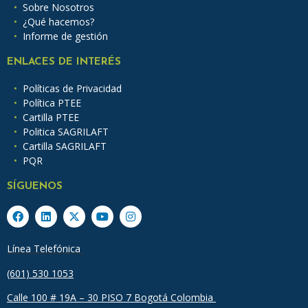
Sobre Nosotros
¿Qué hacemos?
Informe de gestión
ENLACES DE INTERÉS
Políticas de Privacidad
Política PTEE
Cartilla PTEE
Politica SAGRILAFT
Cartilla SAGRILAFT
PQR
SÍGUENOS
Línea
Telefónica
(601) 530 1053
Calle 100 # 19A – 30 PISO 7 Bogotá Colombia