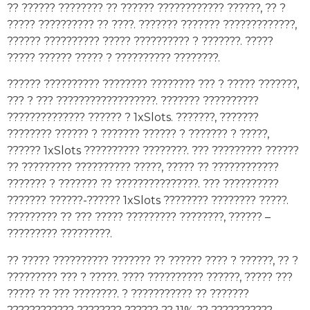
?? ?????? ???????? ?? ?????? ???????????? ??????, ?? ?
????? ?????????? ?? ????. ??????? ??????? ?????????????,
?????? ?????????? ????? ?????????? ? ???????. ?????
????? ?????? ????? ? ?????????? ????????.
?????? ?????????? ???????? ???????? ??? ? ????? ???????,
??? ? ??? ??????????????????. ??????? ??????????
?????????????? ?????? ? 1xSlots. ???????, ???????
???????? ?????? ? ??????? ?????? ? ??????? ? ?????,
?????? 1xSlots ?????????? ????????. ??? ????????? ??????
?? ????????? ?????????? ?????, ????? ?? ????????????
??????? ? ??????? ?? ???????????????. ??? ??????????
??????? ??????-?????? 1xSlots ???????? ???????? ?????.
????????? ?? ??? ????? ????????? ????????, ?????? –
????????? ?????????.
?? ????? ?????????? ??????? ?? ?????? ???? ? ??????, ?? ?
????????? ??? ? ?????. ???? ?????????? ??????, ????? ???
????? ?? ??? ????????. ? ??????????? ?? ???????