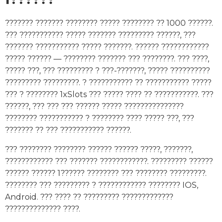
1??????
??????? ??????? ???????? ????? ???????? ?? 1000 ??????.
??? ??????????? ????? ??????? ????????? ??????, ???
??????? ??????????? ????? ???????. ?????? ????????????
????? ?????? — ???????? ??????? ??? ????????. ??? ????,
????? ???, ??? ????????? ? ???-???????, ????? ??????????
????????? ?????????. ? ??????????? ?? ??????????? ?????
??? ? ???????? 1xSlots ??? ????? ???? ?? ???????????. ???
??????, ??? ??? ??? ?????? ????? ???????????????
???????? ??????????? ? ???????? ???? ????? ???, ???
??????? ?? ??? ??????????? ??????.
??? ???????? ???????? ?????? ?????? ?????, ???????,
???????????? ??? ??????? ????????????. ????????? ??????
?????? ?????? 1?????? ???????? ??? ???????? ?????????.
???????? ??? ????????? ? ???????????? ???????? IOS,
Android. ??? ???? ?? ????????? ?????????????
?????????????? ????.