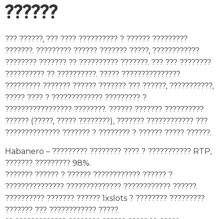
??????
??? ??????, ??? ???? ?????????? ? ?????? ?????????
???????. ????????? ?????? ??????? ?????, ????????????
???????? ??????? ?? ?????????? ???????. ??? ??? ????????
?????????? ?? ??????????. ????? ???????????????
????????? ??????? ?????? ??????? ??? ??????, ???????????,
????? ???? ? ????????????? ????????? ?
????????????????? ????????. ?????? ??????? ??????????
?????? (?????, ????? ????????), ??????? ???????????? ???
?????????????? ??????? ? ???????? ? ?????? ????? ??????.
Habanero – ????????? ???????? ???? ? ??????????? RTP,
??????? ????????? 98%.
??????? ?????? ? ?????? ???????????? ?????? ?
??????????????? ?????????????? ???????????? ??????.
?????????? ??????? ?????? 1xslots ? ???????? ?????????
??????? ??? ???????????? ?????.